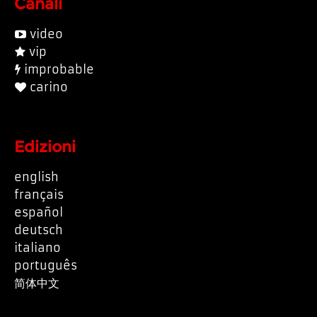
Canali
video
vip
improbable
carino
Edizioni
english
français
español
deutsch
italiano
português
简体中文