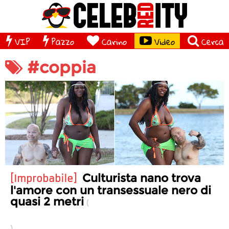
VIP
Pazzo
Carino
Video
Cerca
#coppia
Culturista nano trova
Improbabile
l'amore con un transessuale nero di
quasi 2 metri