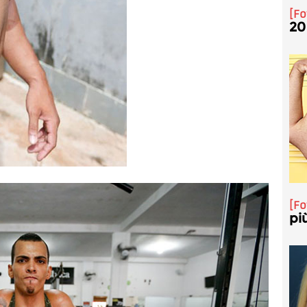
Fo
20
Fo
pi