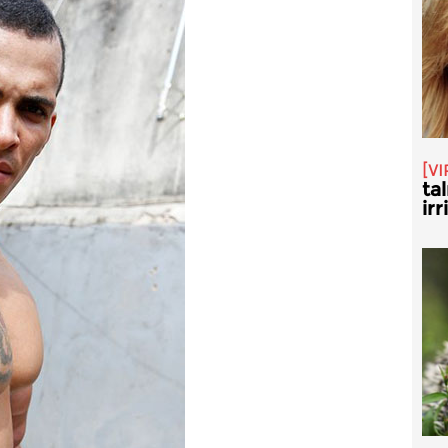
VI
ta
irr