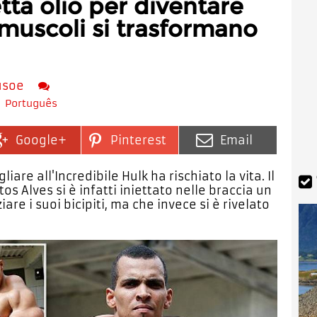
tta olio per diventare
 muscoli si trasformano
usoe
Português
Google+
Pinterest
Email
are all'Incredibile Hulk ha rischiato la vita. Il
s Alves si è infatti iniettato nelle braccia un
re i suoi bicipiti, ma che invece si è rivelato