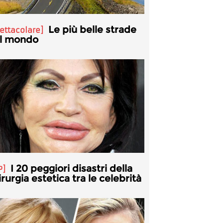
Le più belle strade
ettacolare
l mondo
I 20 peggiori disastri della
P
irurgia estetica tra le celebrità