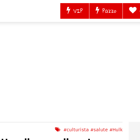
VIP
Pazzo
#culturista
#salute
#Hulk