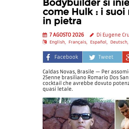
Bodybuilder si inie
come Hulk : i suoi
in pietra
7 AGOSTO 2026
Di Eugene Cr
English
Français
Español
Deutsch
Facebook
Tweet
Caldas Novas, Brasile — Per assomigli
25enne brasiliano Romario Dos Santo
cocktail che avrebbe dovuto potenzia
quasi letale.